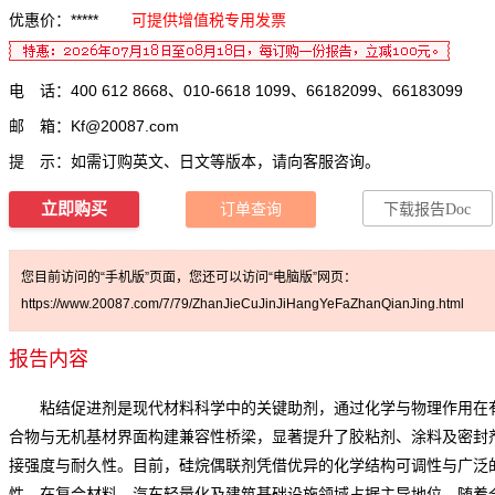
优惠价：*****
可提供增值税专用发票
电 话：400 612 8668、010-6618 1099、66182099、66183099
邮 箱：
Kf@20087.com
提 示：如需订购英文、日文等版本，请向客服咨询。
立即购买
订单查询
下载报告Doc
您目前访问的“手机版”页面，您还可以访问“电脑版”网页：
https://www.20087.com/7/79/ZhanJieCuJinJiHangYeFaZhanQianJing.html
报告内容
粘结促进剂是现代材料科学中的关键助剂，通过化学与物理作用在
合物与无机基材界面构建兼容性桥梁，显著提升了胶粘剂、涂料及密封
接强度与耐久性。目前，硅烷偶联剂凭借优异的化学结构可调性与广泛
性，在复合材料、汽车轻量化及建筑基础设施领域占据主导地位。随着