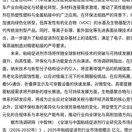
车产业向电动化与轻量化转型，多材料连接
需求
激增，推动了高性能粘
剂在热塑性塑料与金属粘接中的广泛应用。在环保法规趋严的背景下，
加速向绿色化转型，低挥发性有机化合物（VOC）的水基及生物基配方
代传统溶剂型产品。同时，等离子处理、紫外固化等先进表面处理技术
合，进一步提升了粘结促进剂在复杂基材上的适配性，满足了电子、航
等高端制造对精密粘接的严苛要求。
未来，粘结促进剂市场将伴随全球新材料技术的突破与可持续发展
提升，向高性能、环保化与多功能复合方向演进。
市场调研网
指出，在
面，纳米技术与新型分子结构设计的引入，将显著增强产品的机械强度
热老化及抗腐蚀性能，以应对极端工况下的长期服役挑战。在应用拓展
着5G通信、折叠屏显示及可穿戴设备的快速发展，对微型化、高密度器
密粘接需求将开辟新的增长赛道。在可持续发展方面，生物基聚合物与
体系的研发应用，将成为企业应对全球碳关税与循环经济政策的核心竞
此外，区域环保标准的差异化与全球贸易格局的变化，将促使生产企业
元化的合规体系与本地化
产能
布局，推动行业向全球化与高附加值方向
据市场调研网（中智林）《
全球与中国粘结促进剂行业研究及市场
告（2026-2032年）
》，2025年粘结促进剂行业市场规模达 亿元，预计2