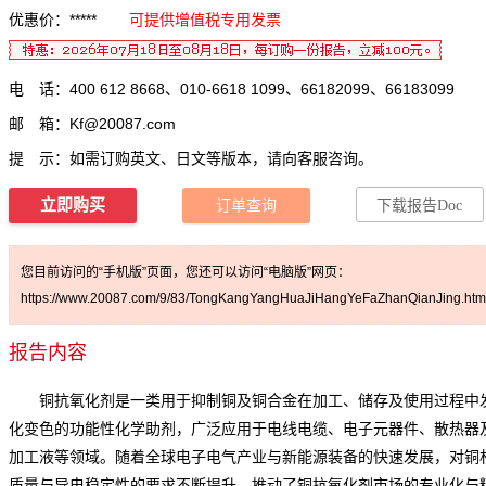
优惠价：*****
可提供增值税专用发票
电 话：400 612 8668、010-6618 1099、66182099、66183099
邮 箱：
Kf@20087.com
提 示：如需订购英文、日文等版本，请向客服咨询。
立即购买
订单查询
下载报告Doc
您目前访问的“手机版”页面，您还可以访问“电脑版”网页：
https://www.20087.com/9/83/TongKangYangHuaJiHangYeFaZhanQianJing.htm
报告内容
铜抗氧化剂是一类用于抑制铜及铜合金在加工、储存及使用过程中
化变色的功能性化学助剂，广泛应用于电线电缆、电子元器件、散热器
加工液等领域。随着全球电子电气产业与新能源装备的快速发展，对铜
质量与导电稳定性的要求不断提升，推动了
铜抗氧化剂
市场的专业化与