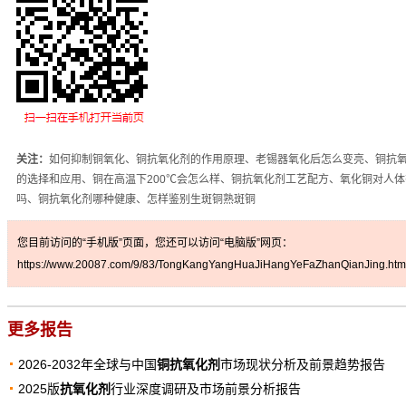
关注：
如何抑制铜氧化、铜抗氧化剂的作用原理、老锡器氧化后怎么变亮、铜抗
的选择和应用、铜在高温下200℃会怎么样、铜抗氧化剂工艺配方、氧化铜对人体
吗、铜抗氧化剂哪种健康、怎样鉴别生斑铜熟斑铜
您目前访问的“手机版”页面，您还可以访问“电脑版”网页：
https://www.20087.com/9/83/TongKangYangHuaJiHangYeFaZhanQianJing.htm
更多报告
2026-2032年全球与中国
铜抗氧化剂
市场现状分析及前景趋势报告
2025版
抗氧化剂
行业深度调研及市场前景分析报告