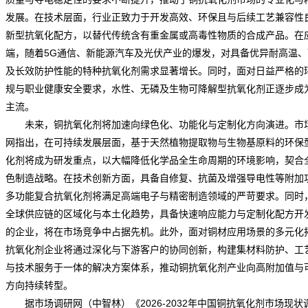
发展。在技术层面，行业正致力于开发高效、环保且与后续工艺兼容性
新型抗氧化配方，以替代传统含有重金属或高毒性物质的合成产品。在
端，随着5G通信、新能源汽车及光伏产业的爆发，对具备优异耐高温、
及长效防护性能的特种抗氧化剂需求显著增长。同时，面对日益严格的
规与职业健康安全要求，水性、无磷及生物可降解型抗氧化剂正逐步成
主流。
未来，铜抗氧化剂将加速向绿色化、功能化与定制化方向演进。
市
网
指出，在可持续发展层面，基于天然植物提取物与生物基原料的环保
化剂将成为研发重点，以大幅降低化学品全生命周期的环境影响，契合
色制造战略。在技术创新方面，具备自修复、抗菌及增强导电性等附加
多功能复合抗氧化剂将满足高端电子与精密制造领域的严苛要求。同时
全球供应链的区域化与本土化趋势，具备快速响应能力与定制化配方开
的企业，将在市场竞争中占据先机。此外，面对铜材应用场景的多元化
抗氧化剂企业将通过深化与下游客户的协同创新，构建集材料防护、工
与技术服务于一体的解决方案体系，推动铜抗氧化剂产业向高附加值与
方向持续转型。
据市场调研网（中智林）《
2026-2032年中国铜抗氧化剂市场现状