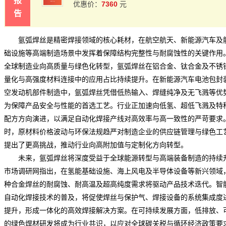
报
7360
优惠价：
元
告
氩弧焊丝是精密焊接领域的核心耗材，在航空航天、新能源汽车及
础设施等高端制造场景中发挥着保障结构完整性与耐腐蚀性的关键作用
全球制造业向高质量与绿色化转型，氩弧焊丝在铝合金、钛合金及不锈
量化与高强度材料连接中的应用占比持续提升。在新能源汽车电池包封
空发动机部件制造中，
氩弧焊丝
凭借低热输入、焊缝纯净及无飞溅等优
为保障产品安全与性能的首选工艺。行业正加速向低氢、超低飞溅及特
配方方向演进，以满足自动化焊接产线对高效率与高一致性的严苛要求
时，原材料价格波动与环保法规趋严对制造企业的供应链管理与绿色工
提出了更高挑战，推动行业向高附加值与定制化方向转型。
未来，氩弧焊丝将深度受益于全球能源转型与高端装备制造的持续
市场调研网
指出，在氢能基础设施、海上风电及半导体设备等新兴领域
种合金焊丝的耐腐蚀、耐高温及超高纯度需求将驱动产品技术迭代。智
自动化焊接技术的普及，将促使焊丝与保护气、焊接设备的系统集成度
提升，形成一体化的高效焊接解决方案。在可持续发展方面，低排放、
的绿色焊材研发将成为行业共识，以应对全球碳关税与循环经济政策要