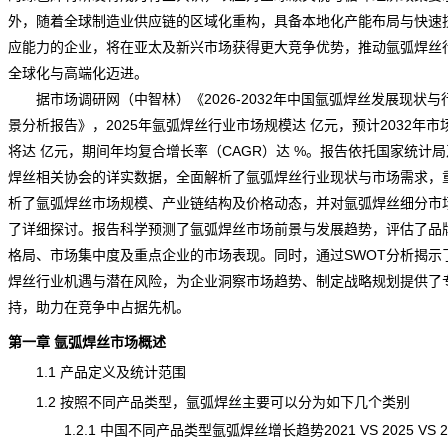
外，随着全球制造业供应链的区域化重构，具备本地化
产能
布局与快速
应能力的企业，将在亚太及新兴市场获得更大竞争优势，推动氩弧焊丝
全球化与高端化迈进。
据市场
调研
网（中智林）《
2026-2032年中国氩弧焊丝发展现状与
景分析报告
》，2025年氩弧焊丝行业市场规模达 亿元，预计2032年市
将达 亿元，期间年均复合增长率（CAGR）达 %。报告依托国家统计
焊丝相关协会的详实数据，全面解析了氩弧焊丝行业现状与市场需求，
析了氩弧焊丝市场规模、产业链结构及价格动态，并对氩弧焊丝细分市
了详细探讨。报告科学
预测
了氩弧焊丝市场前景与
发展趋势
，评估了品
格局、市场集中度及重点企业的市场表现。同时，通过SWOT分析揭示
焊丝行业机遇与潜在风险，为企业洞察市场趋势、制定战略规划提供了
持，助力在竞争中占据先机。
第一章 氩弧焊丝市场概述
1.1 产品定义及
统计
范围
1.2 按照不同产品类型，氩弧焊丝主要可以分为如下几个类别
1.2.1 中国不同产品类型氩弧焊丝增长趋势2021 VS 2025 VS 2