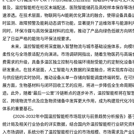
普及，温控智能柜在社区末端配送、医院智能储药及高校样本保存等场
速渗透。在技术层面，物联网与AI能耗优化算法的融合，使得设备具备
时监测、故障预警及能耗动态调节功能，显著提升了运维效率与能源利
同时，环保冷媒与高效保温材料的应用，推动了产品向绿色低碳方向转
足了日益严格的能效与环保法规要求。
未来，温控智能柜将深度融入智慧物流与城市基础设施体系，向模
柔性化与全场景适配方向演进。
市场调研网
指出，随着生物医药与高端
费需求的升级，具备多温区独立控制与极端环境耐受能力的定制化设备
研发重点。在技术层面，人工智能与大数据的深度融合，将实现库存动
与供应链的实时协同，推动设备从单一存储向智能调度终端转型。在可
展方面，生物基材料与闭环回收工艺的应用，将进一步降低全生命周期
迹。此外，随着“最后一公里”冷链断点的逐步补齐，温控智能柜将在智
区、跨境物流节点及应急物资储备中发挥更大作用，成为构建现代化冷
体系的重要基石。
《2026-2032年中国温控智能柜市场现状与
前景
趋势
分析报告》基
统计局及相关行业协会的详实数据，结合国内外温控智能柜行业研究资
入市场调研，系统分析了温控智能柜行业的市场规模、市场需求及产业