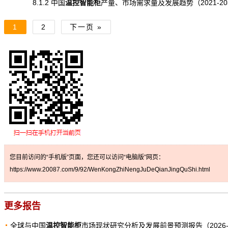
8.1.2 中国
温控智能柜
产量
、市场
需求
量及发展趋势（2021-20
1
2
下一页 »
您目前访问的“手机版”页面，您还可以访问“电脑版”网页：
https://www.20087.com/9/92/WenKongZhiNengJuDeQianJingQuShi.html
更多报告
全球与中国
温控智能柜
市场现状研究分析及发展前景预测报告（2026-2