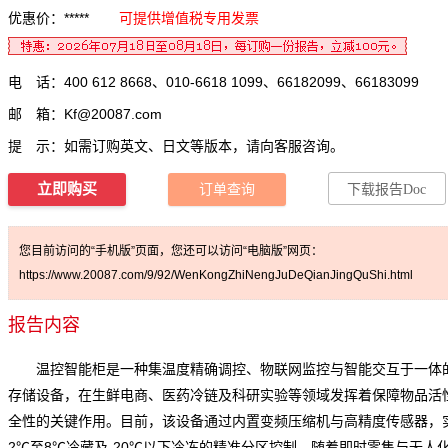
优惠价：*****
可提供增值税专用发票
电 话：400 612 8668、010-6618 1099、66182099、66183099
邮 箱：
Kf@20087.com
提 示：如需订购英文、日文等版本，请向客服咨询。
立即购买
订单查询
下载报告Doc
您目前访问的“手机版”页面，您还可以访问“电脑版”网页：
https://www.20087.com/9/92/WenKongZhiNengJuDeQianJingQuShi.html
报告内容
温控智能柜是一种集温度精确调控、物联网监控与智能交互于一体
存储设备，在生鲜电商、医药冷链及科研实验等领域发挥着保障物品活
全性的关键作用。目前，该设备通过内置变频压缩机与高精度传感器，
2℃至8℃冷藏及-20℃以下冷冻的精准分区控制。随着即时零售与无人