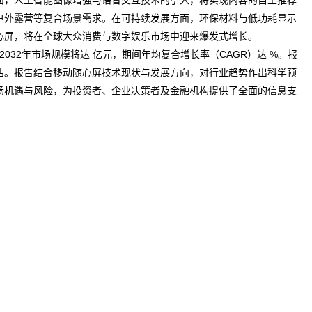
面，人工智能图像增强与语音交互技术的引入，将实现内容的自主推荐
户外露营等复合场景需求。在可持续发展方面，环保材料与低功耗显示
随心屏，将在全球大众消费与数字娱乐市场中迎来爆发式增长。
2032年市场规模将达 亿元，期间年均复合增长率（CAGR）达 %。报
估。报告结合移动随心屏技术现状与发展方向，对行业趋势作出科学预
场机遇与
风险
，为投资者、企业决策者及金融机构提供了全面的信息支