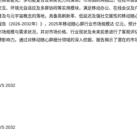
高智能化、多功能复合及亲民化方向演进。
市场调研网
指出，在技术层
交互、环境光自适应及多屏协同等实用模块，满足移动办公、在线会议及
的普及与元宇宙概念的落地，具备高刷新率、低延迟及强社交属性的移动
2026-2032年）
》，2025年移动随心屏行业市场规模达 亿元，预计
市场规模与需求状况，并对市场价格、行业现状及未来前景进行了客观评
牌影响力。通过对移动随心屏细分领域的深入挖掘，报告揭示了潜在的市
 2032
 2032