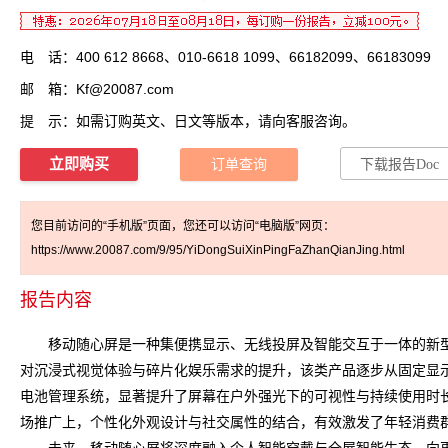
电 话：400 612 8668、010-6618 1099、66182099、66183099
邮 箱：
Kf@20087.com
提 示：如需订购英文、日文等版本，请向客服咨询。
立即购买
订单查询
下载报告Doc
您目前访问的“手机版”页面，您还可以访问“电脑版”网页：
https://www.20087.com/9/95/YiDongSuiXinPingFaZhanQianJing.html
报告内容
移动随心屏
是一种集便携显示、无线投屏及智能交互于一体的新
对沉浸式视觉体验与碎片化娱乐需求的提升，该类产品逐步从固定显示
电池管理系统，显著提升了屏幕在户外强光下的可视性与持续使用时
场推广上，个性化外观设计与社交属性的结合，有效激发了年轻消费