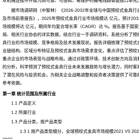
从机械连接件升级为高可靠、可感知、易维护的输电线路智能接口单元
据市场调研网（中智林）《
2026-2032年全球与中国预绞式金具行
及市场前景报告
》，2025年预绞式金具行业市场规模达 亿元，预计203
场规模将达 亿元，期间年均复合增长率（CAGR）达 %。报告基于国家
局、相关行业协会的详实数据，结合行业一手调研资料，系统分析了预
具行业的市场规模、竞争格局及技术发展
现状
。报告详细梳理了预绞式
业链结构、区域分布特征及预绞式金具市场需求变化，重点评估了预绞
重点企业的市场表现与战略布局。通过对政策环境、技术创新方向及消
的分析，科学
预测
了预绞式金具行业未来
发展趋势
与增长潜力，同时客
了潜在风险与投资机会，为相关企业战略调整和投资者决策提供了可靠
参考依据。
第一章 统计范围及所属行业
1.1 产品定义
1.2 所属行业
1.3 产品分类，按产品类型
1.3.1 按产品类型细分，全球预绞式金具市场规模2021 VS 2025