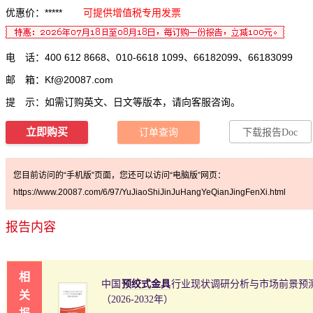
优惠价：*****
可提供增值税专用发票
电 话：400 612 8668、010-6618 1099、66182099、66183099
邮 箱：
Kf@20087.com
提 示：如需订购英文、日文等版本，请向客服咨询。
立即购买
订单查询
下载报告Doc
您目前访问的“手机版”页面，您还可以访问“电脑版”网页：
https://www.20087.com/6/97/YuJiaoShiJinJuHangYeQianJingFenXi.html
报告内容
相
中国
预绞式金具
行业现状调研分析与市场前景预
关
（2026-2032年）