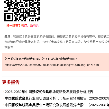
关注：
预绞式金具是高压的还是低压的、预绞式金具的成型设备有哪些、预绞式
部喷涂的导电砂是什么材质、预绞式金具安装工艺导则 标准、架空线路用预绞式
术条件
您目前访问的“手机版”页面，您还可以访问“电脑版”网页：
https://www.20087.com/6/97/YuJiaoShiJinJuHangYeQianJingFenXi.html
更多报告
2026-2032年中国
预绞式金具
市场调研及发展前景分析报告
中国
预绞式金具
行业现状调研分析与市场前景预测报告（2026-2032
中国
预绞丝线路金具
行业市场研究及发展前景分析报告（2025-2031