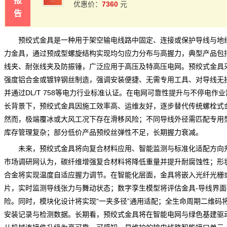
报
7360
优惠价：
元
告
预绞式金具是一种用于架空输电线路中固定、连接或保护导线与地
力金具，通过预成型螺旋结构实现均匀应力分布与高握力，典型产品包
线夹、耐张线夹及防振锤，广泛应用于高压及特高压电网。预绞式金具
强度铝合金或镀锌钢丝制造，强调安装便捷、无需专用工具、对导线无
并通过DL/T 758等电力行业标准认证。在电网可靠性提升与不停电作
长背景下，预绞式金具因施工效率高、运维友好，逐步替代传统螺栓式
然而，极端覆冰或大风工况下存在滑移风险；不同导线外径需匹配专用
库存管理复杂；部分低价产品预绞丝弹性不足，长期握力衰减。
未来，预绞式金具将向复合材料应用、智能监测与标准化适配方向
市场调研网
认为，碳纤维增强复合材料将降低重量并提升耐腐蚀性；形
合金将实现温度自适应握力调节。在智能化层面，金具将嵌入光纤光栅
片，实时监测导线张力与舞动状态；数字孪生模型将评估金具-导线界面
险。同时，模块化设计将实现“一夹多径”通用适配；全生命周期二维码
安装记录与检测数据。长期看，预绞式金具将在智能电网与绿色基建驱