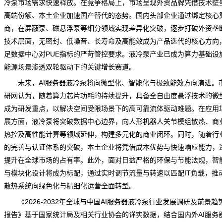
冷泵市场需求快速释放。在竞争格局上，市场呈现外资
品牌
凭借技术壁
高端份额、本土企业加速国产替代的态势。国内头部企业通过绑定核心
商，在屏蔽泵、磁悬浮泵等细分领域实现差异化突破，逐步打破外资垄
技术层面，无密封、低噪音、长寿命及高能效成为产品迭代的核心方向
足数据中心对PUE指标的严苛管控要求。液冷泵产业已成为算力基础设
能源场景渗透双轮驱动下的关键增长赛道。
未来，AI服务器液冷泵将向微型化、智能化与极致能效方向演进。
研网
认为，随着算力芯片功耗的持续提升，具备全自由度悬浮技术的微
成为研发重点，以解决空间受限场景下的高可靠流体驱动难题。在应用
展方面，液冷泵将突破数据中心边界，向人形机器人关节模组散热、商
热控及高性能计算等领域延伸，构建多元化的商业闭环。同时，随着行
的完善与认证体系的突破，本土企业将凭借成本优势与快速响应能力，
提升在全球市场的占有率。此外，面对日益严格的环保与节能法规，智
与模块化设计将成为标配，通过实时调节流量与转速以匹配IT负载，推
散热系统向绿色化与精细化运营全面转型。
《2026-2032年全球与中国AI服务器液冷泵行业发展调研及前景
趋
报告》基于国家统计局及相关行业协会的详实数据，结合国内外AI服务