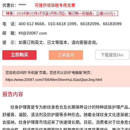
优惠价：*****
可提供增值税专用发票
电 话：400 612 8668、010-6618 1099、66182099、66183099
邮 箱：
Kf@20087.com
提 示：如需订购英文、日文等版本，请向客服咨询。
立即购买
订单查询
下载报告Doc
您目前访问的“手机版”页面，您还可以访问“电脑版”网页：
https://www.20087.com/7/06/WenShenHuLiGaoQianJing.html
报告内容
纹身护理膏是专为新纹身愈合及长期保养设计的特种皮肤护理产品
舒缓膏、凝胶、清洁剂及防护膜等多种形态。随着全球纹身文化逐渐被
会接纳，纹身护理膏市场迎来了快速增长期。目前，消费者对于纹身愈
的安全性、舒适度及纹身图案持久鲜艳度的关注度显著提升，推动了该