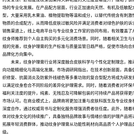
场的专业化发展。在产品配方层面，行业正加速向天然、有机及低敏配
型，大量采用乳木果油、植物提取物等温和成分，以替代传统含有刺激
物质的合成配方，从而降低皮肤过敏
风险
并满足消费者对绿色护肤的诉
销售渠道上，线上电商平台与专业纹身工作室的协同布局，有效覆盖了
纹身师推荐到个人自主购买的多元化消费场景。同时，随着相关卫生与
规的完善，纹身护理膏的生产标准与质量监管日趋严格，促使市场向合
品牌化方向集中。
未来，纹身护理膏行业将深度融合皮肤科学与个性化定制理念，推
向功能精细化与高端化发展。
市场调研网
指出，在技术创新层面，具备
织修复、抗菌消炎及防紫外线褪色等多重功效的复合型配方将成为研发
以满足纹身愈合不同阶段的差异化护理需求。同时，随着消费者对环保
福利关注度的提升，纯素、无残忍及可降解包装的可持续产品将获得更
市场认可。在商业模式上，品牌商将更加注重与皮肤科医生及专业纹身
深度合作，通过权威背书与定制化服务增强消费者信任度。此外，随着
体对纹身文化的持续推广，具备独特品牌故事与情绪价值的护理产品将
拓展年轻消费群体，推动纹身护理膏从功能性耗材向高品质个人护理品
级。