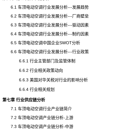
6.1 车顶电动空调行业发展分析---
发展趋势
6.2 车顶电动空调行业发展分析---厂商壁垒
6.3 车顶电动空调行业发展分析---驱动因素
6.4 车顶电动空调行业发展分析---制约因素
6.5 车顶电动空调中国企业SWOT分析
6.6 车顶电动空调行业发展分析---行业政策
6.6.1 行业主管部门及监管体制
6.6.2 行业相关政策动向
6.6.3 美国对华关税对行业的影响分析
6.6.4 行业相关规划
第七章 行业供应链分析
7.1 车顶电动空调行业
产业链
简介
7.2 车顶电动空调产业链分析-上游
7.3 车顶电动空调产业链分析-中游