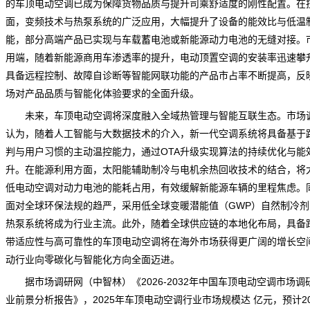
的
车顶电动空调
已成为保障货物品质与提升司乘舒适度的刚性配置。在
面，变频技术与热泵系统的广泛应用，大幅提升了设备的能效比与低温
能，部分高端产品已实现与车载蓄电池或新能源动力电池的无缝对接。
用端，随着新能源商用车渗透率的提升，电动顶置空调的安装率迅速攀
具备远程控制、故障自诊断等智能网联功能的产品市占率不断提高，反
场对产品品质与智能化体验要求的全面升级。
未来，车顶电动空调将深度融入全域热管理与智能互联生态。
市场
认为，随着人工智能与大数据技术的介入，新一代空调系统将具备基于
判与用户习惯的主动温控能力，通过OTA升级实现算法的持续优化与能
升。在能源利用方面，太阳能辅助制冷与电机余热回收技术的结合，将
低电动空调对动力电池的能耗占用，有效缓解新能源车辆的里程焦虑。
面对全球环保法规的趋严，采用低全球变暖潜能值（GWP）自然制冷剂
热泵系统将成为行业主流。此外，随着全球供应链的本地化布局，具备
带适应性与高可靠性的车顶电动空调将在海外市场获得更广阔的增长空
动行业向零碳化与智能化方向全面迈进。
据市场调研网（中智林）《
2026-2032年中国车顶电动空调市场调
业前景分析报告
》，2025年车顶电动空调行业市场
规模
达 亿元，预计20