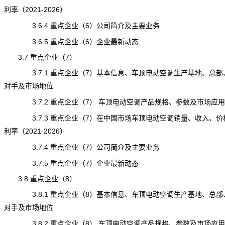
利率（2021-2026）
3.6.4 重点企业（6）公司简介及主要业务
3.6.5 重点企业（6）企业最新动态
3.7 重点企业（7）
3.7.1 重点企业（7）基本信息、车顶电动空调生产基地、总部
对手及市场地位
3.7.2 重点企业（7） 车顶电动空调产品规格、参数及市场应用
3.7.3 重点企业（7）在中国市场车顶电动空调销量、收入、价
利率（2021-2026）
3.7.4 重点企业（7）公司简介及主要业务
3.7.5 重点企业（7）企业最新动态
3.8 重点企业（8）
3.8.1 重点企业（8）基本信息、车顶电动空调生产基地、总部
对手及市场地位
3.8.2 重点企业（8） 车顶电动空调产品规格、参数及市场应用