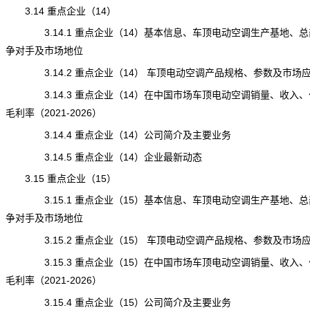
3.14 重点企业（14）
3.14.1 重点企业（14）基本信息、车顶电动空调生产基地、总
争对手及市场地位
3.14.2 重点企业（14） 车顶电动空调产品规格、参数及市场
3.14.3 重点企业（14）在中国市场车顶电动空调销量、收入、
毛利率（2021-2026）
3.14.4 重点企业（14）公司简介及主要业务
3.14.5 重点企业（14）企业最新动态
3.15 重点企业（15）
3.15.1 重点企业（15）基本信息、车顶电动空调生产基地、总
争对手及市场地位
3.15.2 重点企业（15） 车顶电动空调产品规格、参数及市场
3.15.3 重点企业（15）在中国市场车顶电动空调销量、收入、
毛利率（2021-2026）
3.15.4 重点企业（15）公司简介及主要业务