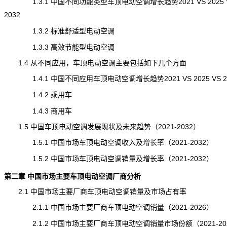
1.3.1 中国不同功能类型车顶电动空调增长趋势2021 VS 2025 
2032
1.3.2 标准舒适型电动空调
1.3.3 高效节能型电动空调
1.4 从不同应用，车顶电动空调主要包括如下几个方面
1.4.1 中国不同应用车顶电动空调增长趋势2021 VS 2025 VS 2
1.4.2 乘用车
1.4.3 商用车
1.5 中国车顶电动空调发展现状及未来趋势（2021-2032）
1.5.1 中国市场车顶电动空调收入及增长率（2021-2032）
1.5.2 中国市场车顶电动空调
销量
及增长率（2021-2032）
第二章 中国市场主要车顶电动空调厂商分析
2.1 中国市场主要厂商车顶电动空调销量及市场占有率
2.1.1 中国市场主要厂商车顶电动空调销量（2021-2026）
2.1.2 中国市场主要厂商车顶电动空调销量市场份额（2021-20