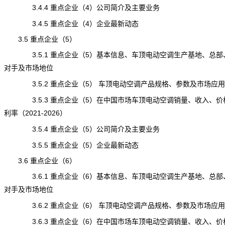
3.4.4 重点企业（4）公司简介及主要业务
3.4.5 重点企业（4）企业最新动态
3.5 重点企业（5）
3.5.1 重点企业（5）基本信息、车顶电动空调生产基地、总部
对手及市场地位
3.5.2 重点企业（5） 车顶电动空调产品规格、参数及市场应用
3.5.3 重点企业（5）在中国市场车顶电动空调销量、收入、价
利率（2021-2026）
3.5.4 重点企业（5）公司简介及主要业务
3.5.5 重点企业（5）企业最新动态
3.6 重点企业（6）
3.6.1 重点企业（6）基本信息、车顶电动空调生产基地、总部
对手及市场地位
3.6.2 重点企业（6） 车顶电动空调产品规格、参数及市场应用
3.6.3 重点企业（6）在中国市场车顶电动空调销量、收入、价