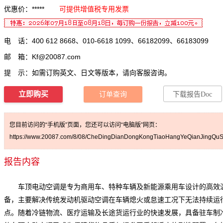
优惠价：*****
可提供增值税专用发票
电 话：400 612 8668、010-6618 1099、66182099、66183099
邮 箱：
Kf@20087.com
提 示：如需订购英文、日文等版本，请向客服咨询。
立即购买
订单查询
下载报告Doc
您目前访问的“手机版”页面，您还可以访问“电脑版”网页：
https://www.20087.com/8/08/CheDingDianDongKongTiaoHangYeQianJingQuSh
报告内容
车顶电动空调是专为商用车、特种车辆及新能源乘用车设计的高效
备，主要解决传统发动机驱动空调在车辆熄火或怠速工况下无法持续运
点。随着冷链物流、医疗运输及长途货运行业的快速发展，具备驻车制