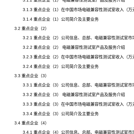
3.1.2 重点企业（1） 电磁兼容性测试室产品及服务介绍
3.1.3 重点企业（1）在中国市场
电磁兼容性测试室
收入（万元
3.1.4 重点企业（1）公司简介及主要业务
3.2 重点企业（2）
3.2.1 重点企业（2）公司信息、总部、电磁兼容性测试室市
3.2.2 重点企业（2） 电磁兼容性测试室产品及服务介绍
3.2.3 重点企业（2）在中国市场电磁兼容性测试室收入（万元）及
3.2.4 重点企业（2）公司简介及主要业务
3.3 重点企业（3）
3.3.1 重点企业（3）公司信息、总部、电磁兼容性测试室市
3.3.2 重点企业（3） 电磁兼容性测试室产品及服务介绍
3.3.3 重点企业（3）在中国市场电磁兼容性测试室收入（万元）及
3.3.4 重点企业（3）公司简介及主要业务
3.4 重点企业（4）
3.4.1 重点企业（4）公司信息、总部、电磁兼容性测试室市