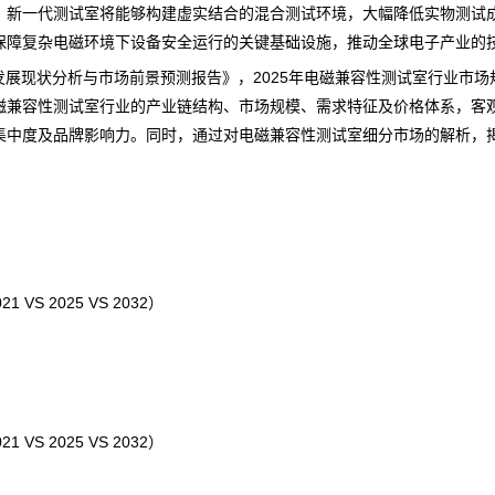
，新一代测试室将能够构建虚实结合的混合测试环境，大幅降低实物测试
保障复杂电磁环境下设备安全运行的关键基础设施，推动全球电子产业的
试室发展现状分析与市场前景预测报告
》，2025年电磁兼容性测试室行业市场
磁兼容性测试室行业的
产业链
结构、市场规模、需求特征及价格体系，客
集中度及品牌影响力。同时，通过对电磁兼容性测试室细分市场的解析，
2025 VS 2032）
2025 VS 2032）