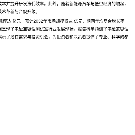
成本并提升研发迭代效率。此外，随着新能源汽车与低空经济的崛起，
技术革新与合规升级。
规模达 亿元，预计2032年市场规模将达 亿元，期间年均复合增长率
观呈现了电磁兼容性测试室行业发展现状。报告科学预测了电磁兼容性
揭示了潜在需求与投资机会，为投资者和决策者提供了专业、科学的参