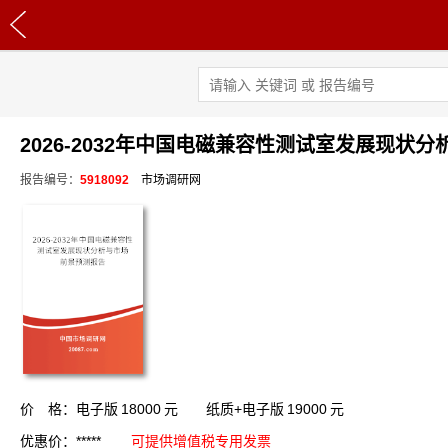
2026-2032年中国电磁兼容性测试室发展现状
报告编号：
5918092
市场调研网
价 格：电子版
18000
元 纸质+电子版
19000
元
优惠价：*****
可提供增值税专用发票