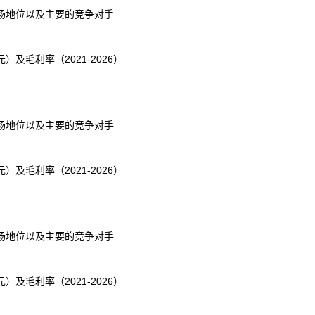
场地位以及主要的竞争对手
毛利率（2021-2026）
场地位以及主要的竞争对手
毛利率（2021-2026）
场地位以及主要的竞争对手
毛利率（2021-2026）