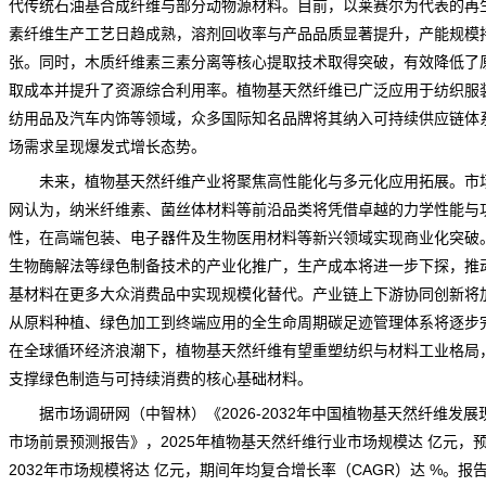
代传统石油基合成纤维与部分动物源材料。目前，以莱赛尔为代表的再
素纤维生产工艺日趋成熟，溶剂回收率与产品品质显著提升，产能规模
张。同时，木质纤维素三素分离等核心提取技术取得突破，有效降低了
取成本并提升了资源综合利用率。
植物基天然纤维
已广泛应用于纺织服
纺用品及汽车内饰等领域，众多国际知名
品牌
将其纳入可持续供应链体
场
需求
呈现爆发式增长态势。
未来，植物基天然纤维产业将聚焦高性能化与多元化应用拓展。
市
网
认为，纳米纤维素、菌丝体材料等前沿品类将凭借卓越的力学性能与
性，在高端包装、电子器件及生物医用材料等新兴领域实现商业化突破
生物酶解法等绿色制备技术的产业化推广，生产成本将进一步下探，推
基材料在更多大众消费品中实现规模化替代。产业链上下游协同创新将
从原料种植、绿色加工到终端应用的全生命周期碳足迹管理体系将逐步
在全球循环经济浪潮下，植物基天然纤维有望重塑纺织与材料工业格局
支撑绿色制造与可持续消费的核心基础材料。
据
市场调研
网（中智林）《
2026-2032年中国植物基天然纤维发展
市场前景预测报告
》，2025年植物基天然纤维行业市场规模达 亿元，
2032年市场规模将达 亿元，期间年均复合增长率（CAGR）达 %。报