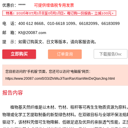
优惠价：*****
可提供增值税专用发票
电 话：400 612 8668、010-6618 1099、66182099、66183099
邮 箱：
Kf@20087.com
提 示：如需订购英文、日文等版本，请向客服咨询。
立即购买
订单查询
下载报告Doc
您目前访问的“手机版”页面，您还可以访问“电脑版”网页：
https://www.20087.com/0/33/ZhiWuJiTianRanXianWeiDeQianJing.html
报告内容
植物基天然纤维是以木材、竹材、秸秆等可再生生物质资源为原料
物理或化学工艺提取制备的新型绿色材料。在双碳目标与全球环保法规
驱动下，该材料凭借可生物降解、低碳足迹及优异的亲肤透气性能，正