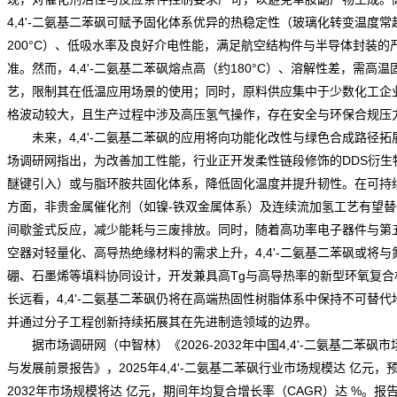
4,4'-二氨基二苯砜可赋予固化体系优异的热稳定性（玻璃化转变温度常
200°C）、低吸水率及良好介电性能，满足航空结构件与半导体封装的
准。然而，4,4'-二氨基二苯砜熔点高（约180°C）、溶解性差，需高温
艺，限制其在低温应用场景的使用；同时，原料供应集中于少数化工企
格
波动较大，且生产过程中涉及高压氢气操作，存在安全与环保合规压
未来，4,4'-二氨基二苯砜的应用将向功能化改性与绿色合成路径拓
场调研网
指出，为改善加工性能，行业正开发柔性链段修饰的DDS衍生
醚键引入）或与脂环胺共固化体系，降低固化温度并提升韧性。在可持
方面，非贵金属催化剂（如镍-铁双金属体系）及连续流加氢工艺有望替
间歇釜式反应，减少能耗与三废排放。同时，随着高功率电子器件与第
空器对轻量化、高导热绝缘材料的
需求
上升，4,4'-二氨基二苯砜或将与
硼、石墨烯等填料协同设计，开发兼具高Tg与高导热率的新型环氧复合
长远看，4,4'-二氨基二苯砜仍将在高端热固性树脂体系中保持不可替代
并通过分子工程创新持续拓展其在先进制造领域的边界。
据市场调研网（中智林）《
2026-2032年中国4,4'-二氨基二苯砜
与发展前景报告
》，2025年4,4'-二氨基二苯砜行业市场规模达 亿元，
2032年市场规模将达 亿元，期间年均复合增长率（CAGR）达 %。报