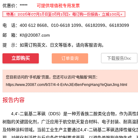
优惠价：*****
可提供增值税专用发票
电 话：400 612 8668、010-6618 1099、66182099、66183099
邮 箱：
Kf@20087.com
提 示：如需订购英文、日文等版本，请向客服咨询。
立即购买
订单查询
下载报告Doc
您目前访问的“手机版”页面，您还可以访问“电脑版”网页：
https://www.20087.com/9/37/4-4-ErAnJiErBenFengHangYeQianJing.html
报告内容
4,4'-二氨基二苯砜（DDS）是一种芳香族二胺类化合物，作为高性
树脂的关键固化剂，广泛应用于航空航天复合材料、电子封装、耐高温
及特种涂料领域。当前工业生产主要通过4,4'-二硝基二苯砜选择性催化
现，对催化剂活性与反应条件控制要求严苛，以避免单胺副产物生成。