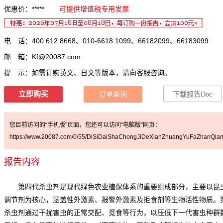
优惠价：*****
可提供增值税专用发票
电 话：400 612 8668、010-6618 1099、66182099、66183099
邮 箱：
Kf@20087.com
提 示：如需订购英文、日文等版本，请向客服咨询。
立即购买
订单查询
下载报告Doc
您目前访问的“手机版”页面，您还可以访问“电脑版”网页：
https://www.20087.com/0/55/DiSiDaiShaChongJiDeXianZhuangYuFaZhanQianJ
报告内容
第四代杀虫剂是现代绿色农业植保体系的重要组成部分，主要以昆
调节剂为核心，涵盖性外激素、报警外激素及拒食剂等生物活性物质。
杀虫剂通过干扰害虫的正常交配、觅食等行为，以压低下一代害虫种群