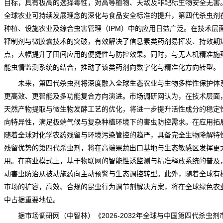
目标，具有极高的选择毒性，对高等植物、天敌及非靶标生物安全无害
全球农业可持续发展理念的深化与食品安全标准的提升，第四代杀虫剂
种植、设施农业及综合虫害管理（IPM）中的应用日益广泛。在技术层
释制剂与微胶囊技术的突破，有效解决了信息素类药剂易挥发、持效期
点，大幅提升了田间应用的便捷性与防控效果。同时，与无人机精准施
能虫情监测系统的结合，推动了该类药剂向数字化与精准化方向转型。
未来，第四代杀虫剂将深度融入全球生态农业与生物多样性保护体
更高效、更智能及多功能复合方向演进。
市场调研网
认为，在技术层面
天然产物提取与微生物发酵工艺的优化，将进一步提升活性成分的稳定
向特异性，满足极端气候与复杂种植环境下的害虫防控
需求
。在应用拓
随着全球对化学农药残留与环境污染管控的趋严，具备完全生物降解特
残留优势的第四代杀虫剂，将在高端果蔬出口基地与生态敏感区发挥更
用。在商业模式上，基于物联网的智能性诱监测与精准释放系统的普及
动害虫防治从被动施药向主动预警与生态调控转型。此外，随着全球有
市场的扩容，高效、合规的昆虫行为调节剂解决方案，将在全球绿色农
中占据重要地位。
据市场调研网（中智林）《
2026-2032年全球与中国第四代杀虫剂