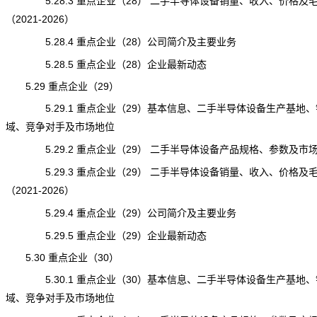
5.28.3 重点企业（28） 二手半导体设备销量、收入、价格及
（2021-2026）
5.28.4 重点企业（28）公司简介及主要业务
5.28.5 重点企业（28）企业最新动态
5.29 重点企业（29）
5.29.1 重点企业（29）基本信息、二手半导体设备生产基地、
域、竞争对手及市场地位
5.29.2 重点企业（29） 二手半导体设备产品规格、参数及市
5.29.3 重点企业（29） 二手半导体设备销量、收入、价格及
（2021-2026）
5.29.4 重点企业（29）公司简介及主要业务
5.29.5 重点企业（29）企业最新动态
5.30 重点企业（30）
5.30.1 重点企业（30）基本信息、二手半导体设备生产基地、
域、竞争对手及市场地位