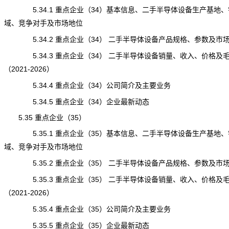
5.34.1 重点企业（34）基本信息、二手半导体设备生产基地、
域、竞争对手及市场地位
5.34.2 重点企业（34） 二手半导体设备产品规格、参数及市
5.34.3 重点企业（34） 二手半导体设备销量、收入、价格及
（2021-2026）
5.34.4 重点企业（34）公司简介及主要业务
5.34.5 重点企业（34）企业最新动态
5.35 重点企业（35）
5.35.1 重点企业（35）基本信息、二手半导体设备生产基地、
域、竞争对手及市场地位
5.35.2 重点企业（35） 二手半导体设备产品规格、参数及市
5.35.3 重点企业（35） 二手半导体设备销量、收入、价格及
（2021-2026）
5.35.4 重点企业（35）公司简介及主要业务
5.35.5 重点企业（35）企业最新动态