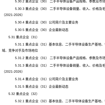
5.30.2 重点企业（30） 二手半导体设备产品规格、参数及市
5.30.3 重点企业（30） 二手半导体设备销量、收入、价格及
（2021-2026）
5.30.4 重点企业（30）公司简介及主要业务
5.30.5 重点企业（30）企业最新动态
5.31 重点企业（31）
5.31.1 重点企业（31）基本信息、二手半导体设备生产基地、
域、竞争对手及市场地位
5.31.2 重点企业（31） 二手半导体设备产品规格、参数及市
5.31.3 重点企业（31） 二手半导体设备销量、收入、价格及
（2021-2026）
5.31.4 重点企业（31）公司简介及主要业务
5.31.5 重点企业（31）企业最新动态
5.32 重点企业（32）
5.32.1 重点企业（32）基本信息、二手半导体设备生产基地、