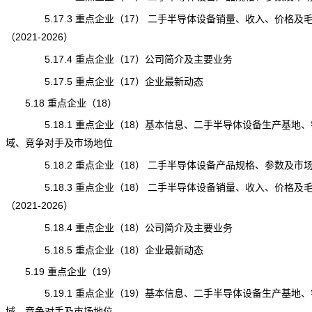
5.17.3 重点企业（17） 二手半导体设备销量、收入、价格及
（2021-2026）
5.17.4 重点企业（17）公司简介及主要业务
5.17.5 重点企业（17）企业最新动态
5.18 重点企业（18）
5.18.1 重点企业（18）基本信息、二手半导体设备生产基地、
域、竞争对手及市场地位
5.18.2 重点企业（18） 二手半导体设备产品规格、参数及市
5.18.3 重点企业（18） 二手半导体设备销量、收入、价格及
（2021-2026）
5.18.4 重点企业（18）公司简介及主要业务
5.18.5 重点企业（18）企业最新动态
5.19 重点企业（19）
5.19.1 重点企业（19）基本信息、二手半导体设备生产基地、
域、竞争对手及市场地位