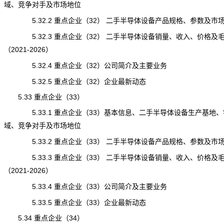
域、竞争对手及市场地位
5.32.2 重点企业（32） 二手半导体设备产品规格、参数及市
5.32.3 重点企业（32） 二手半导体设备销量、收入、价格及
（2021-2026）
5.32.4 重点企业（32）公司简介及主要业务
5.32.5 重点企业（32）企业最新动态
5.33 重点企业（33）
5.33.1 重点企业（33）基本信息、二手半导体设备生产基地、
域、竞争对手及市场地位
5.33.2 重点企业（33） 二手半导体设备产品规格、参数及市
5.33.3 重点企业（33） 二手半导体设备销量、收入、价格及
（2021-2026）
5.33.4 重点企业（33）公司简介及主要业务
5.33.5 重点企业（33）企业最新动态
5.34 重点企业（34）