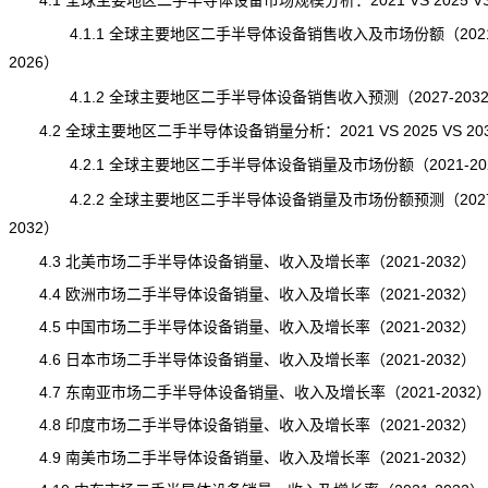
4.1 全球主要地区二手半导体设备市场规模分析：2021 VS 2025 VS 
4.1.1 全球主要地区二手半导体设备销售收入及市场份额（2021
2026）
4.1.2 全球主要地区二手半导体设备销售收入预测（2027-203
4.2 全球主要地区二手半导体设备销量分析：2021 VS 2025 VS 20
4.2.1 全球主要地区二手半导体设备销量及市场份额（2021-20
4.2.2 全球主要地区二手半导体设备销量及市场份额预测（2027
2032）
4.3 北美市场二手半导体设备销量、收入及增长率（2021-2032）
4.4 欧洲市场二手半导体设备销量、收入及增长率（2021-2032）
4.5 中国市场二手半导体设备销量、收入及增长率（2021-2032）
4.6 日本市场二手半导体设备销量、收入及增长率（2021-2032）
4.7 东南亚市场二手半导体设备销量、收入及增长率（2021-2032
4.8 印度市场二手半导体设备销量、收入及增长率（2021-2032）
4.9 南美市场二手半导体设备销量、收入及增长率（2021-2032）