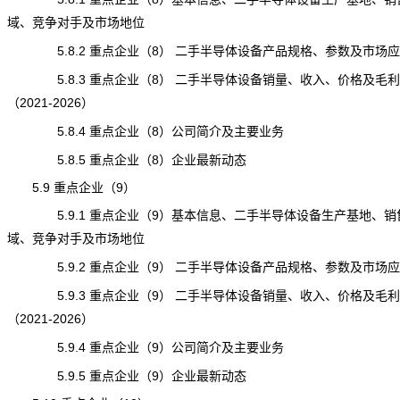
域、竞争对手及市场地位
5.8.2 重点企业（8） 二手半导体设备产品规格、参数及市场应
5.8.3 重点企业（8） 二手半导体设备销量、收入、价格及毛利
（2021-2026）
5.8.4 重点企业（8）公司简介及主要业务
5.8.5 重点企业（8）企业最新动态
5.9 重点企业（9）
5.9.1 重点企业（9）基本信息、二手半导体设备生产基地、销
域、竞争对手及市场地位
5.9.2 重点企业（9） 二手半导体设备产品规格、参数及市场应
5.9.3 重点企业（9） 二手半导体设备销量、收入、价格及毛利
（2021-2026）
5.9.4 重点企业（9）公司简介及主要业务
5.9.5 重点企业（9）企业最新动态