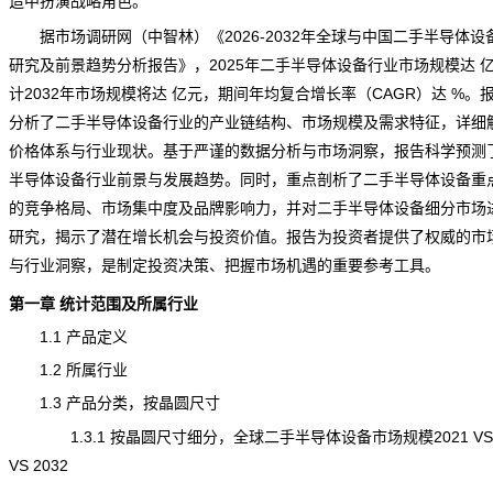
造中扮演战略角色。
据市场调研网（中智林）《
2026-2032年全球与中国二手半导体设
研究及前景趋势分析报告
》，2025年二手半导体设备行业市场规模达 
计2032年市场规模将达 亿元，期间年均复合增长率（CAGR）达 %。
分析了二手半导体设备行业的
产业链
结构、市场规模及需求特征，详细
价格
体系与
行业现状
。基于严谨的数据分析与市场洞察，报告科学预测
半导体设备行业前景与发展
趋势
。同时，重点剖析了二手半导体设备重
的竞争格局、市场集中度及品牌影响力，并对二手半导体设备细分市场
研究，揭示了潜在增长机会与投资价值。报告为投资者提供了权威的市
与行业洞察，是制定投资决策、把握市场机遇的重要参考工具。
第一章 统计范围及所属行业
1.1 产品定义
1.2 所属行业
1.3 产品分类，按晶圆尺寸
1.3.1 按晶圆尺寸细分，全球二手半导体设备市场规模2021 VS 2
VS 2032