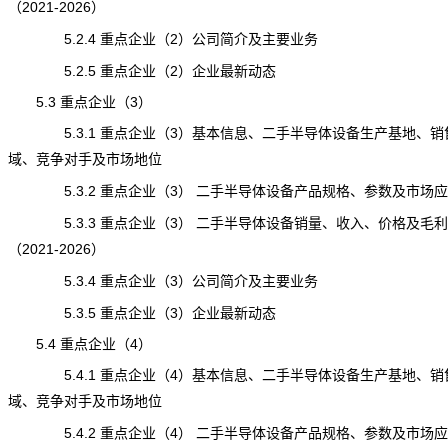
（2021-2026）
5.2.4 重点企业（2）公司简介及主要业务
5.2.5 重点企业（2）企业最新动态
5.3 重点企业（3）
5.3.1 重点企业（3）基本信息、二手半导体设备生产基地、销
域、竞争对手及市场地位
5.3.2 重点企业（3） 二手半导体设备产品规格、参数及市场应
5.3.3 重点企业（3） 二手半导体设备销量、收入、价格及毛利
（2021-2026）
5.3.4 重点企业（3）公司简介及主要业务
5.3.5 重点企业（3）企业最新动态
5.4 重点企业（4）
5.4.1 重点企业（4）基本信息、二手半导体设备生产基地、销
域、竞争对手及市场地位
5.4.2 重点企业（4） 二手半导体设备产品规格、参数及市场应