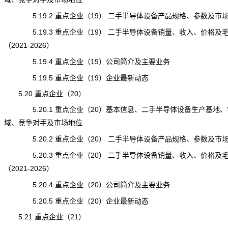
5.19.2 重点企业（19） 二手半导体设备产品规格、参数及市
5.19.3 重点企业（19） 二手半导体设备销量、收入、价格及
（2021-2026）
5.19.4 重点企业（19）公司简介及主要业务
5.19.5 重点企业（19）企业最新动态
5.20 重点企业（20）
5.20.1 重点企业（20）基本信息、二手半导体设备生产基地、
域、竞争对手及市场地位
5.20.2 重点企业（20） 二手半导体设备产品规格、参数及市
5.20.3 重点企业（20） 二手半导体设备销量、收入、价格及
（2021-2026）
5.20.4 重点企业（20）公司简介及主要业务
5.20.5 重点企业（20）企业最新动态
5.21 重点企业（21）