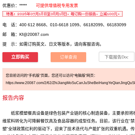
优惠价：*****
可提供增值税专用发票
电 话：400 612 8668、010-6618 1099、66182099、66183099
邮 箱：
Kf@20087.com
提 示：如需订购英文、日文等版本，请向客服咨询。
立即购买
订单查询
下载报告Doc
您目前访问的“手机版”页面，您还可以访问“电脑版”网页：
https://www.20087.com/2/62/ZhiJiangMoSuCanJuSheBeiHangYeQianJingQuSh
报告内容
纸浆模塑餐具设备是绿色包装产业链的核心制造装备，主要承担将
维浆料转化为可降解餐饮具及食品容器的成型任务。目前，该行业在“禁
塑”全球政策红利的驱动下，迎来了技术迭代与产能扩张的双重机遇。传