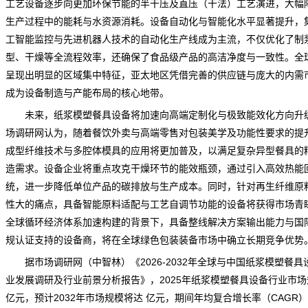
工艺设备逐步向更加环保节能的半干压及直压（干法）工艺演进，大幅
生产过程中的能耗与水资源消耗。设备自动化与智能化水平显著提升，
工智能监控与先进机器人技术的自动化生产线成为主流，不仅优化了制
型、干燥等全流程效率，还确保了食品级产品的高洁净度与一致性。全
呈现出明显的区域集中特征，亚太地区凭借完善的供应链与庞大的内需
成为设备制造与产能布局的核心地带。
未来，纸浆模塑餐具设备将加速向高端定制化与极致能效化方向升
场调研网
认为，随着餐饮外卖与高端零售对包装美学及功能性要求的提
成型纤维技术与多腔体模具的应用将更加普及，以满足复杂异型餐具的
造需求。设备企业将重点攻克干燥环节的能效瓶颈，通过引入高效热能
统，进一步降低单位产品的碳排放与生产成本。同时，针对再生纤维原
性大的痛点，具备智能原料适配与工艺自调节功能的设备将获得市场青
全球循环经济体系加速构建的背景下，具备整线解决方案输出能力与国
规认证支持的设备商，将在全球绿色包装装备市场中确立长期竞争优势
据
市场调研
网（中智林）《
2026-2032年全球与中国纸浆模塑餐具
业发展调研及行业前景分析报告
》，2025年纸浆模塑餐具设备行业市场
亿元，预计2032年市场规模将达 亿元，期间年均复合增长率（CAGR）