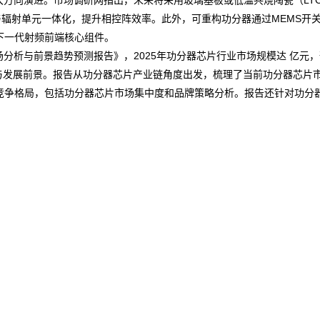
大方向演进。
市场调研网
指出，未来将采用玻璃基板或低温共烧陶瓷（LT
功分网络与辐射单元一体化，提升相控阵效率。此外，可重构功分器通过MEMS
开
下一代射频前端核心组件。
业市场分析与前景趋势预测报告
》，2025年功分器芯片行业市场规模达 亿元，
与发展前景。报告从功分器芯片产业链角度出发，梳理了当前功分器芯片
竞争格局，包括功分器芯片市场集中度和品牌策略分析。报告还针对功分