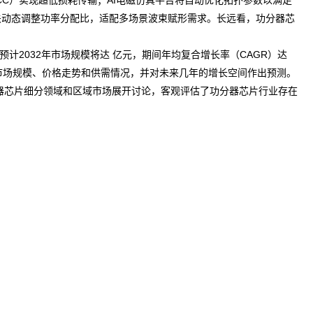
CC）实现超低损耗传输；AI电磁仿真平台将自动优化拓扑参数以满足
关
动态调整功率分配比，适配多场景波束赋形需求。长远看，功分器芯
预计2032年市场规模将达 亿元，期间年均复合增长率（CAGR）达
市场规模、价格走势和供需情况，并对未来几年的增长空间作出预测。
器芯片细分领域和区域市场展开讨论，客观评估了功分器芯片行业存在