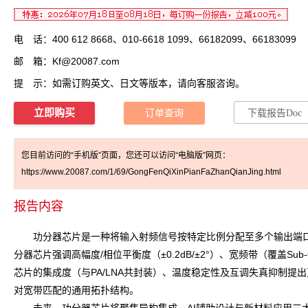
电 话：400 612 8668、010-6618 1099、66182099、66183099
邮 箱：
Kf@20087.com
提 示：如需订购英文、日文等版本，请向客服咨询。
立即购买
订单查询
下载报告Doc
您目前访问的“手机版”页面，您还可以访问“电脑版”网页：
https://www.20087.com/1/69/GongFenQiXinPianFaZhanQianJing.html
报告内容
功分器芯片是一种将输入射频信号按特定比例分配至多个输出端口的无源
分器芯片强调高幅度/相位平衡度（±0.2dB/±2°）、宽频带（覆盖Su
芯片的集成度（与PA/LNA共封装）、温度稳定性及互调失真抑制
对宽带匹配的通用拓扑结构。