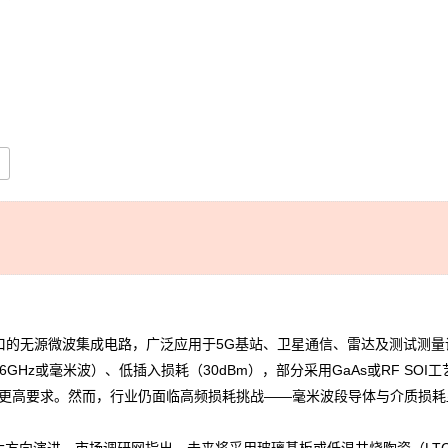
微波集成电路，广泛应用于5G基站、卫星通信、雷达及测试测量设备，常见
b-6GHz或毫米波）、低插入损耗（30dBm），部分采用GaAs或RF S
提出更高要求。然而，行业仍面临高频损耗挑战——毫米波段导体与介质损