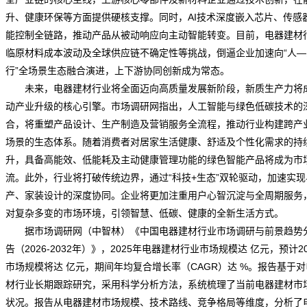
升、健康环保等方面提供硬核支撑。同时，AI技术深度嵌入芯片、传感
能控制全链路，推动产品从被动响应向主动智能转变。目前，电器建材
临原材料成本波动及全球供应链不确定性等挑战，倒逼企业加速向“人—
行”全场景生态融合演进，上下游协同创新成为常态。
未来，电器建材行业将全面迈向高质量发展新阶段，新质生产力将
动产业升级的核心引擎。
市场调研网
指出，人工智能与绿色低碳技术的
合，将重塑产品设计、生产制造及营销服务全流程，推动行业构建跨产
场景的生态体系。随着消费者对居家生活健康、舒适及个性化需求的持
升，具备高能效、低能耗及主动健康管理功能的绿色智能产品将成为市
流。此外，行业将打破传统边界，通过“科技+生态”双轮驱动，加速实现
产、家装设计的深度协同。企业将更加注重用户心智沉淀与全周期服务
对复杂多变的市场环境，引领智慧、低碳、健康的全新生活方式。
据市场调研网（中智林）《
中国电器建材行业市场调研与前景趋势
告（2026-2032年）
》，2025年电器建材行业市场规模达 亿元，预计20
市场规模将达 亿元，期间年均复合增长率（CAGR）达 %。报告基于
材行业长期跟踪研究，采用科学分析方法，系统梳理了当前电器建材市
状况。报告从电器建材市场规模、技术路线、竞争格局等维度，分析了