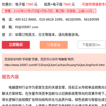
优惠价：电子版
7360
元 纸质+电子版
7660
元
可提供增值税专
电 话：400 612 8668、010-6618 1099、66182099、66183099
邮 箱：
Kf@20087.com
提 示：如需订购英文、日文等版本，请向客服咨询。
立即购买
订单查询
下载报告Doc
您目前访问的“手机版”页面，您还可以访问“电脑版”网页：
https://www.20087.com/9/71/DianQiJianCaiXianZhuangYuQianJingFenXi.html
报告内容
电器建材行业作为家居生态的关键支撑，目前正从传统单品销售向
解决方案转型。在存量市场竞争加剧与以旧换新政策导向的双重作用下
增长逻辑已由规模扩张转向结构优化与品质升级。绿色低碳与智能化成
全
产业链
的核心主线，上游核心零部件及新材料企业通过技术创新，在