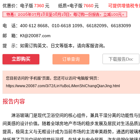
优惠价：电子版
7360
元 纸质+电子版
7660
元
可提供增值税专
电 话：400 612 8668、010-6618 1099、66182099、66183099
邮 箱：
Kf@20087.com
提 示：如需订购英文、日文等版本，请向客服咨询。
立即购买
订单查询
下载报告Doc
您目前访问的“手机版”页面，您还可以访问“电脑版”网页：
https://www.20087.com/3/72/LinYuBoLiMenShiChangQianJing.html
报告内容
淋浴玻璃门是现代卫浴空间的核心组件，兼具干湿分离的功能性与
间美感的设计价值。随着全球房地产市场的稳步发展及居民对生活品质
提高，极简主义与无框设计成为当前市场的主流审美趋势，通透的玻璃
效拓展了卫浴空间的视觉纵深感。在技术与安全层面，汽车级钢化玻璃