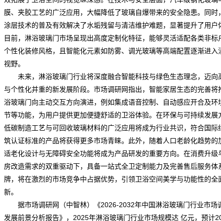
膜、夹胶工艺的广泛应用，大幅降低了玻璃自爆带来的安全隐患。同时
涂层技术的普及有效解决了水垢残留与清洁维护难题，显著提升了用户
目前，淋浴玻璃门市场呈现出高度定制化特征，能够灵活适配各类非标
个性化装修风格，且智能化元素如防雾、调光玻璃等高端配置逐渐进入
视野。
未来，淋浴玻璃门行业将深度融合智能科技与绿色生态理念，迈向
与个性化并重的新发展阶段。
市场调研网
指出，智能家居生态的完善将
浴玻璃门向主动交互方向演进，例如集成语音控制、自动感应开合及环
节等功能，为用户提供更加便捷舒适的卫浴体验。在环保与可持续发展
低碳制造工艺与可回收玻璃材料的广泛应用将成为行业共识，符合国际
筑认证标准的产品将获得更多市场青睐。此外，随着人口老龄化趋势的
适老化设计与无障碍安全功能将成为产品研发的重要方向。在消费升级
房改造需求的双重驱动下，具备一站式全卫定制能力及完善售后服务体
牌
，将在激烈的市场竞争中占据优势，引领卫浴空间美学与功能性的全
新。
据市场调研网（中智林）《
2026-2032年中国淋浴玻璃门行业市场
发展前景分析报告
》，2025年淋浴玻璃门行业市场规模达 亿元，预计20