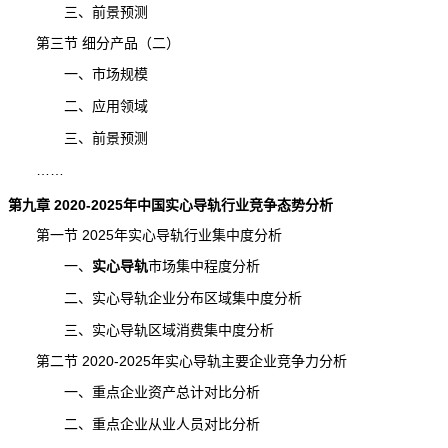
三、前景预测
第三节 细分产品（二）
一、市场规模
二、应用领域
三、前景预测
……
第九章 2020-2025年中国实心导轨行业竞争态势分析
第一节 2025年实心导轨行业集中度分析
一、
实心导轨
市场集中程度
分析
二、实心导轨企业分布区域集中度分析
三、实心导轨区域消费集中度分析
第二节 2020-2025年实心导轨主要企业竞争力分析
一、重点企业资产总计对比分析
二、重点企业从业人员对比分析