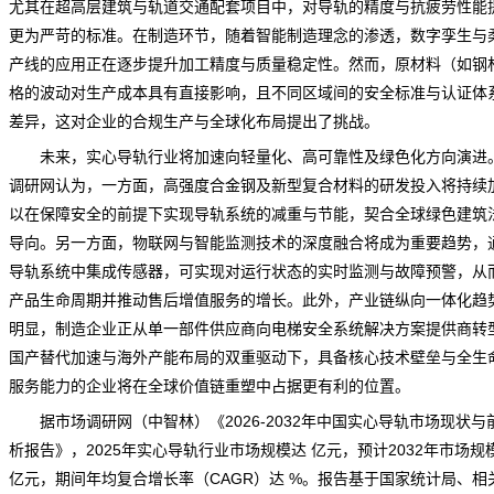
尤其在超高层建筑与轨道交通配套项目中，对导轨的精度与抗疲劳性能
更为严苛的标准。在制造环节，随着智能制造理念的渗透，数字孪生与
产线的应用正在逐步提升加工精度与质量稳定性。然而，原材料（如钢
格的波动对生产成本具有直接影响，且不同区域间的安全标准与认证体
差异，这对企业的合规生产与全球化布局提出了挑战。
未来，实心导轨行业将加速向轻量化、高可靠性及绿色化方向演进
调研网
认为，一方面，高强度合金钢及新型复合材料的研发投入将持续
以在保障安全的前提下实现导轨系统的减重与节能，契合全球绿色建筑
导向。另一方面，物联网与智能监测技术的深度融合将成为重要趋势，
导轨系统中集成传感器，可实现对运行状态的实时监测与故障预警，从
产品生命周期并推动售后增值服务的增长。此外，产业链纵向一体化趋
明显，制造企业正从单一部件供应商向电梯安全系统解决方案提供商转
国产替代加速与海外产能布局的双重驱动下，具备核心技术壁垒与全生
服务能力的企业将在全球价值链重塑中占据更有利的位置。
据
市场调研
网（中智林）《
2026-2032年中国实心导轨市场现状与
析报告
》，2025年实心导轨行业市场
规模
达 亿元，预计2032年市场规
亿元，期间年均复合增长率（CAGR）达 %。报告基于国家统计局、相