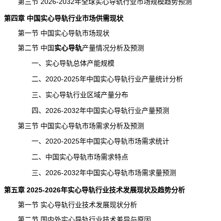
第三节 2026-2032年全球实心导轨行业市场规模趋势
预测
第四章 中国实心导轨行业市场供需现状
第一节 中国实心导轨市场现状
第二节 中国
实心导轨
产量
情况分析及预测
一、实心导轨总体产能规模
二、2020-2025年中国实心导轨行业产量统计分析
三、实心导轨行业区域产量分布
四、2026-2032年中国实心导轨行业产量预测
第三节 中国实心导轨市场需求分析及预测
一、2020-2025年中国实心导轨市场需求统计
二、中国实心导轨市场需求特点
三、2026-2032年中国实心导轨市场需求量预测
第五章 2025-2026年实心导轨行业技术发展现状及趋势分析
第一节 实心导轨行业技术发展现状分析
第二节 国内外实心导轨行业技术差异与原因