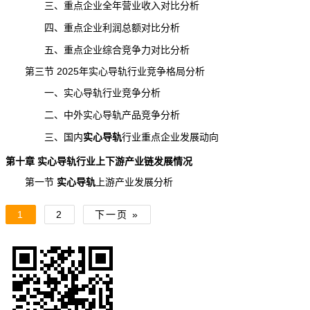
三、重点企业全年营业收入对比分析
四、重点企业利润总额对比分析
五、重点企业综合竞争力对比分析
第三节 2025年实心导轨行业竞争格局分析
一、实心导轨行业竞争分析
二、中外实心导轨产品竞争分析
三、国内
实心导轨
行业重点企业
发展动向
第十章 实心导轨行业上下游产业链发展情况
第一节
实心导轨
上游
产业发展分析
1
2
下一页 »