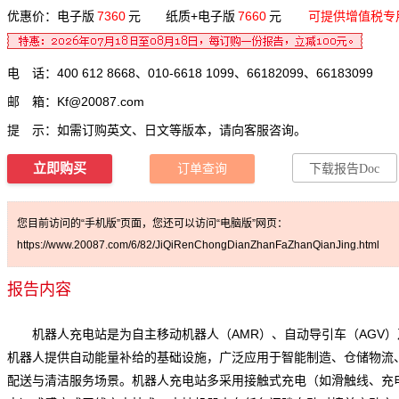
优惠价：电子版
7360
元 纸质+电子版
7660
元
可提供增值税专
电 话：400 612 8668、010-6618 1099、66182099、66183099
邮 箱：
Kf@20087.com
提 示：如需订购英文、日文等版本，请向客服咨询。
立即购买
订单查询
下载报告Doc
您目前访问的“手机版”页面，您还可以访问“电脑版”网页：
https://www.20087.com/6/82/JiQiRenChongDianZhanFaZhanQianJing.html
报告内容
机器人充电站是为自主移动机器人（AMR）、自动导引车（AGV）
机器人提供自动能量补给的基础设施，广泛应用于智能制造、仓储物流
配送与清洁服务场景。机器人充电站多采用接触式充电（如滑触线、充