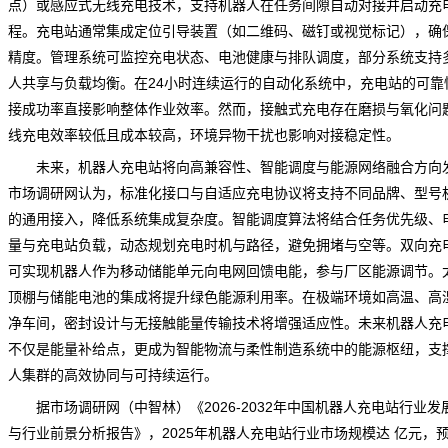
点）或感应式无线充电技术，支持机器人在任务间隙自动对接并启动充
程。充电站通常集成定位引导装置（如二维码、磁钉或视觉标记），确
精度。管理系统可监控充电状态、电池健康与排队调度，部分系统支持
人共享与负载均衡。在24小时连续运行的自动化系统中，充电站的可靠
接成功率直接影响整体作业效率。然而，接触式充电存在磨损与氧化问
线充电效率较低且成本较高，环境异物干扰也影响对接稳定性。
未来，机器人充电站将向高兼容性、智能调度与能源网络融合方向
市场调研网
认为，标准化接口与自适应充电协议将支持不同品牌、型号
的通用接入，降低系统集成复杂度。智能调度算法将结合任务优先级、
量与充电站负载，动态规划充电时机与路径，避免拥堵与空等。双向充
可实现机器人作为移动储能单元向电网回馈电能，参与厂区能源调节。
顶棚与储能电池的集成将提升绿色能源利用率。在极端环境如高温、高
净车间，密封设计与无接触能量传输技术将增强适应性。未来机器人充
不仅是能量补给点，更成为智能物流与柔性制造系统中的能源枢纽，支
人集群的高效协同与可持续运行。
据市场调研网（中智林）《
2026-2032年中国机器人充电站行业发
与行业前景分析报告
》，2025年机器人充电站行业市场
规模
达 亿元，