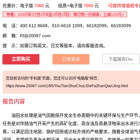
优惠价：电子版
7360
元 纸质+电子版
7660
元
可提供增值税专
电 话：400 612 8668、010-6618 1099、66182099、66183099
邮 箱：
Kf@20087.com
提 示：如需订购英文、日文等版本，请向客服咨询。
立即购买
订单查询
下载报告Doc
您目前访问的“手机版”页面，您还可以访问“电脑版”网页：
https://www.20087.com/1/85/YouTianShuiChuLiDeFaZhanQianJing.html
报告内容
油田水处理是油气田勘探开发全生命周期中的关键环保与生产环节
任务是对伴随油气开采产生的高矿化度、高含油及高悬浮物采出水进行
离，以满足回注地层、锅炉回用或达标外排的严格要求。随着全球油气
深层、非常规及高含水期迈进，采出水水质日趋复杂，传统单一的重力