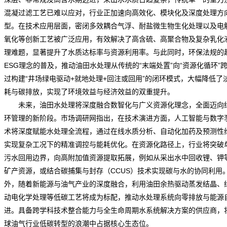
混凝过滤工艺已难以应对，行业正加速向高效化、模块化及深度处理方
型。在技术应用层面，密闭多效耦合气浮、耐盐微生物生化处理以及电
氧化等创新工艺被广泛应用，有效解决了高含硫、高聚合物及复杂乳化
理难题，显著提升了水质达标率与资源利用率。与此同时，环保法规的
ESG理念的普及，推动油田水处理从传统的“末端处置”向“资源化循环”
过构建“井场绿电驱动+就地处理+回注或回用”的闭环模式，大幅降低了
耗与碳排放，实现了环境效益与经济效益的双重提升。
未来，油田水处理将深度融合数智化与广义资源化理念，全面迈向
环管理的新阶段。
市场调研网
指出，在技术演进方面，人工智能与数字
术将深度赋能水处理全流程，通过在线水质分析、自动化加药及
预测
性
实现复杂工况下的精准调控与能耗优化。在资源化路径上，行业将突破
污水回用边界，向高附加值资源提取拓展，例如从采出水中回收锂、钾
矿产资源，或结合碳捕集与封存（CCUS）技术实现碳与水的协同利用
外，随着新能源与油气产业的深度融合，利用油田余热驱动蒸发结晶、
动电化学处理等低碳工艺将成为标配，推动水处理系统向零排放与能源
进。具备跨学科技术整合能力与全生命周期水系统解决方案的供应商，
球油气行业低碳转型的浪潮中占据核心生态位。