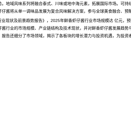
势。地域风味系列将融合泰式、川味或地中海元素，拓展国际市场。可持
虾仔酱将从单一调味品发展为复合风味解决方案，参与全球美食融合、预
酱行业现状及前景趋势报告
》，2025年鲜香虾仔酱行业市场
规模
达 亿元，预
仔酱行业的市场规模、产业链结构及技术现状，并对鲜香虾仔酱发展趋势
，报告还细分了市场领域，揭示了各板块的增长潜力与投资机遇，为投资