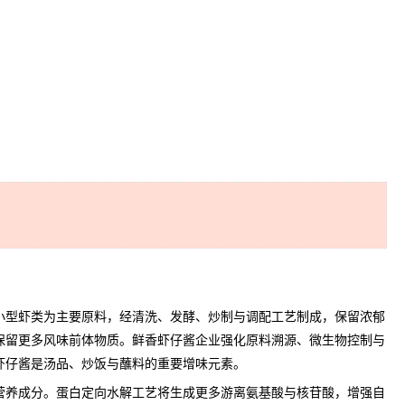
型虾类为主要原料，经清洗、发酵、炒制与调配工艺制成，保留浓郁
保留更多风味前体物质。鲜香虾仔酱企业强化原料溯源、微生物控制与
虾仔酱
是汤品、炒饭与蘸料的重要增味元素。
营养成分。蛋白定向水解工艺将生成更多游离氨基酸与核苷酸，增强自