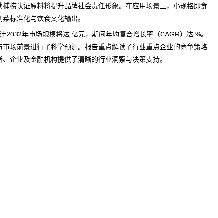
续捕捞认证原料将提升品牌社会责任形象。在应用场景上，小规格即食
制菜标准化与饮食文化输出。
计2032年市场规模将达 亿元，期间年均复合增长率（CAGR）达 %。
与
市场前景
进行了科学
预测
。报告重点解读了行业重点企业的竞争策略
者、企业及金融机构提供了清晰的行业洞察与决策支持。