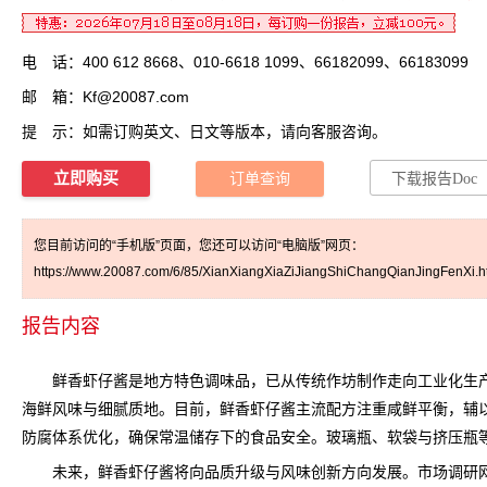
电 话：400 612 8668、010-6618 1099、66182099、66183099
邮 箱：
Kf@20087.com
提 示：如需订购英文、日文等版本，请向客服咨询。
立即购买
订单查询
下载报告Doc
您目前访问的“手机版”页面，您还可以访问“电脑版”网页：
https://www.20087.com/6/85/XianXiangXiaZiJiangShiChangQianJingFenXi.h
报告内容
鲜香虾仔酱是地方特色调味品，已从传统作坊制作走向工业化生产
海鲜风味与细腻质地。目前，鲜香虾仔酱主流配方注重咸鲜平衡，辅
防腐体系优化，确保常温储存下的食品安全。玻璃瓶、软袋与挤压瓶
未来，鲜香虾仔酱将向品质升级与风味创新方向发展。
市场调研