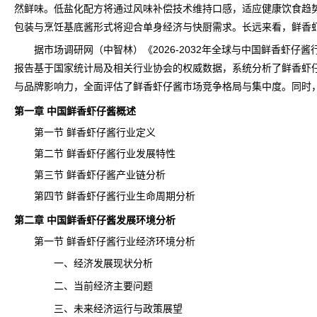
然鲜味。低盐化配方将通过风味补偿技术维持口感，适应健康饮食趋
包装与烹饪基底酱形式将迎合单身经济与快厨需求。长远来看，鲜香
据
市场调研
网（中智林）《
2026-2032年全球与中国鲜香虾仔
报告基于国家
统计
局及相关行业协会的权威数据，系统分析了鲜香虾
与品牌影响力，全面评估了鲜香虾仔酱市场竞争格局与集中度。同时
第一章 中国鲜香虾仔酱概述
第一节 鲜香虾仔酱行业定义
第二节 鲜香虾仔酱行业发展特性
第三节 鲜香虾仔酱产业链分析
第四节 鲜香虾仔酱行业生命周期分析
第二章 中国鲜香虾仔酱发展环境分析
第一节 鲜香虾仔酱行业经济环境分析
一、经济发展现状分析
二、当前经济主要问题
三、未来经济运行与政策展望