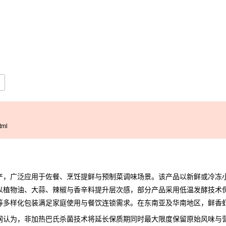
tml
，广泛应用于佐餐、烹饪提鲜与预制菜调味场景。该产品以新鲜或冷冻小
以植物油、大蒜、辣椒与香辛料提升层次感，部分产品采用低温发酵技术
等多样化包装满足家庭使用与餐饮连锁需求。在东南亚及华南地区，
鲜香
网
认为，非加热巴氏杀菌技术将延长保质期同时最大限度保留原始风味与