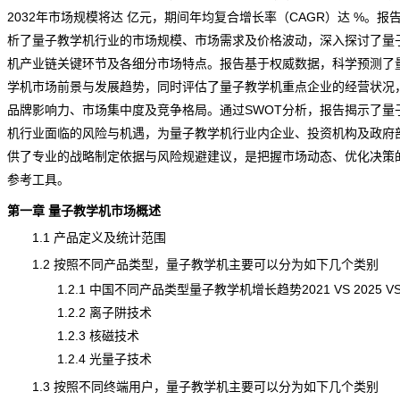
2032年市场规模将达 亿元，期间年均复合增长率（CAGR）达 %。报
析了量子教学机行业的市场规模、市场需求及价格波动，深入探讨了量
机
产业链
关键环节及各细分市场特点。报告基于权威数据，科学
预测
了
学机
市场前景
与发展
趋势
，同时评估了量子教学机重点企业的经营状况
品牌影响力、市场集中度及竞争格局。通过SWOT分析，报告揭示了量
机行业面临的风险与机遇，为量子教学机行业内企业、投资机构及政府
供了专业的战略制定依据与风险规避建议，是把握市场动态、优化决策
参考工具。
第一章 量子教学机市场概述
1.1 产品定义及统计范围
1.2 按照不同产品类型，量子教学机主要可以分为如下几个类别
1.2.1 中国不同产品类型量子教学机增长趋势2021 VS 2025 VS 
1.2.2 离子阱技术
1.2.3 核磁技术
1.2.4 光量子技术
1.3 按照不同终端用户，量子教学机主要可以分为如下几个类别