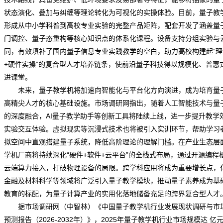
状态演化、叠加与纠缠等理论转化为可视化的实操体验。目前，量子教
形成从中小学科普到高校专业实验的完整产品矩阵，配套开发了涵盖量
门调控、量子态重构等核心知识点的体系化课程。设备支持分组实验与
同，有效填补了国内量子信息专业实践教学的空白，助力高校构建起“理
+硬件实操”的复合型人才培养链条，使前沿量子科技得以规模化、普惠
进课堂。
未来，量子教学机将加速向智能化与平台化方向演进，成为培育量
高精尖人才的核心基础设施。
市场调研网
指出，随着人工智能技术与量
的深度融合，AI量子教学助手等创新工具将陆续上线，进一步提升教学
实验交互体验。虚拟现实等沉浸式技术也将被引入实训环节，帮助学习
拟空间中直观搭建量子系统，降低高阶理论的理解门槛。在产业生态层
学机厂商将持续深化“硬件+软件+云平台”的全栈式布局，通过开源编程
云端算力接入，打破物理设备的局限。跨学科应用将成为重要增长点，
金融及材料科学等领域将广泛引入量子教学模块，推动量子素养成为基
教育的标配，为量子计算产业的实用化落地储备充足的跨界复合型人才
据市场调研网（中智林）《
中国量子教学机行业发展现状调研与市
预测报告（2026-2032年）
》，2025年量子教学机行业市场规模达 亿