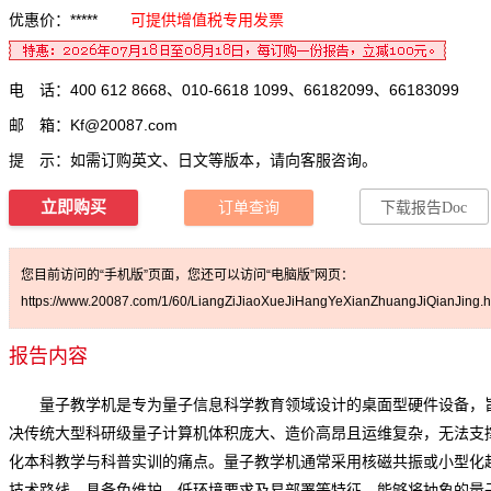
优惠价：*****
可提供增值税专用发票
电 话：400 612 8668、010-6618 1099、66182099、66183099
邮 箱：
Kf@20087.com
提 示：如需订购英文、日文等版本，请向客服咨询。
立即购买
订单查询
下载报告Doc
您目前访问的“手机版”页面，您还可以访问“电脑版”网页：
https://www.20087.com/1/60/LiangZiJiaoXueJiHangYeXianZhuangJiQianJing.h
报告内容
量子教学机是专为量子信息科学教育领域设计的桌面型硬件设备，
决传统大型科研级量子计算机体积庞大、造价高昂且运维复杂，无法支
化本科教学与科普实训的痛点。量子教学机通常采用核磁共振或小型化
技术路线，具备免维护、低环境要求及易部署等特征，能够将抽象的量