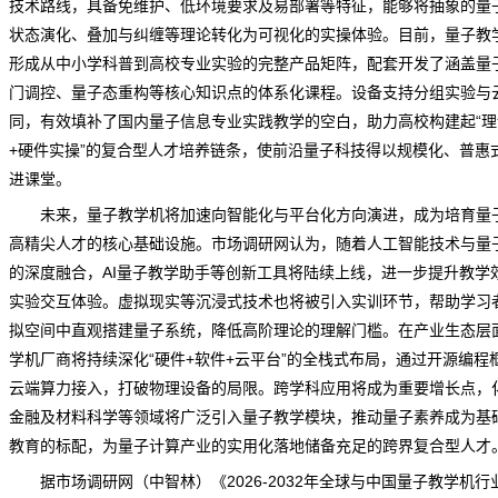
技术路线，具备免维护、低环境要求及易部署等特征，能够将抽象的量
状态演化、叠加与纠缠等理论转化为可视化的实操体验。目前，量子教
形成从中小学科普到高校专业实验的完整产品矩阵，配套开发了涵盖量
门调控、量子态重构等核心知识点的体系化课程。设备支持分组实验与
同，有效填补了国内量子信息专业实践教学的空白，助力高校构建起“理
+硬件实操”的复合型人才培养链条，使前沿量子科技得以
规模
化、普惠
进课堂。
未来，量子教学机将加速向智能化与平台化方向演进，成为培育量
高精尖人才的核心基础设施。
市场调研网
认为，随着人工智能技术与量
的深度融合，AI量子教学助手等创新工具将陆续上线，进一步提升教学
实验交互体验。虚拟现实等沉浸式技术也将被引入实训环节，帮助学习
拟空间中直观搭建量子系统，降低高阶理论的理解门槛。在产业生态层
学机厂商将持续深化“硬件+软件+云平台”的全栈式布局，通过开源编程
云端算力接入，打破物理设备的局限。跨学科应用将成为重要增长点，
金融及材料科学等领域将广泛引入量子教学模块，推动量子素养成为基
教育的标配，为量子计算产业的实用化落地储备充足的跨界复合型人才
据市场调研网（中智林）《
2026-2032年全球与中国量子教学机行