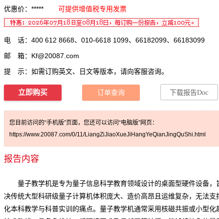
优惠价：*****
可提供增值税专用发票
电 话：400 612 8668、010-6618 1099、66182099、66183099
邮 箱：
Kf@20087.com
提 示：如需订购英文、日文等版本，请向客服咨询。
立即购买
订单查询
下载报告Doc
您目前访问的“手机版”页面，您还可以访问“电脑版”网页：
https://www.20087.com/0/11/LiangZiJiaoXueJiHangYeQianJingQuShi.html
报告内容
量子教学机是专为量子信息科学教育领域设计的桌面型硬件设备，
决传统大型科研级量子计算机体积庞大、造价高昂且运维复杂，无法支
化本科教学与科普实训的痛点。量子教学机通常采用核磁共振或小型化